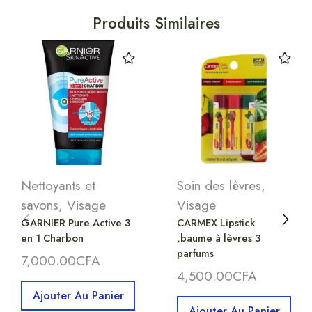
Produits Similaires
Nettoyants et
Soin des lèvres
,
savons
,
Visage
Visage
GARNIER Pure Active 3
CARMEX Lipstick
en 1 Charbon
,baume à lèvres 3
parfums
7,000.00
CFA
4,500.00
CFA
Ajouter Au Panier
Ajouter Au Panier