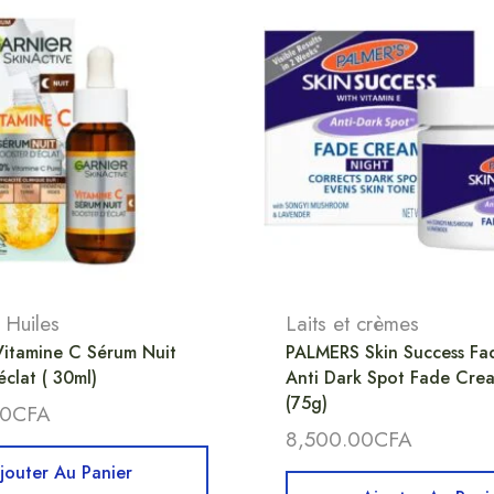
 Huiles
Laits et crèmes
itamine C Sérum Nuit
PALMERS Skin Success F
éclat ( 30ml)
Anti Dark Spot Fade Cre
(75g)
00
CFA
8,500.00
CFA
jouter Au Panier