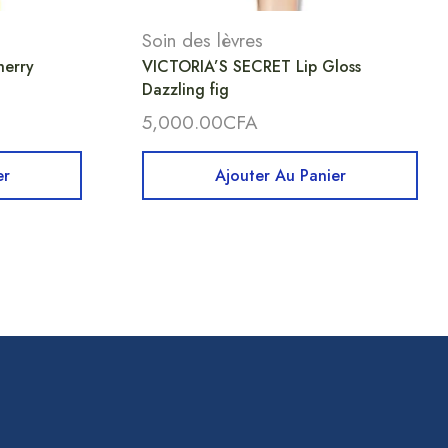
Soin des lèvres
herry
VICTORIA’S SECRET Lip Gloss
Dazzling fig
5,000.00
CFA
er
Ajouter Au Panier