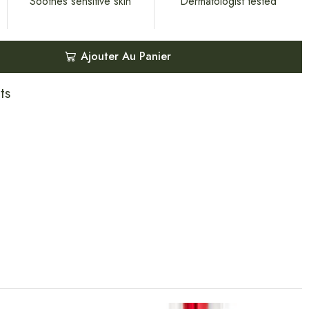
Soothes sensitive skin
Dermatologist tested
Ajouter Au Panier
ts