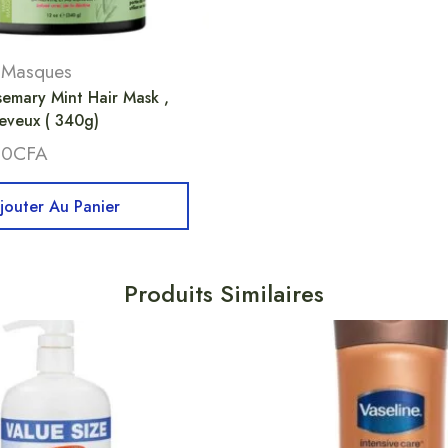
,
Masques
emary Mint Hair Mask ,
eveux ( 340g)
00
CFA
jouter Au Panier
Produits Similaires