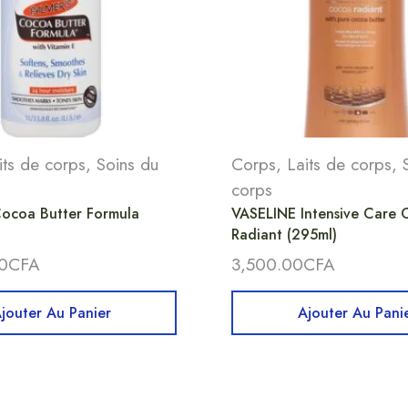
its de corps
,
Soins du
Corps
,
Laits de corps
,
corps
ocoa Butter Formula
VASELINE Intensive Care
Radiant (295ml)
0
CFA
3,500.00
CFA
jouter Au Panier
Ajouter Au Pani