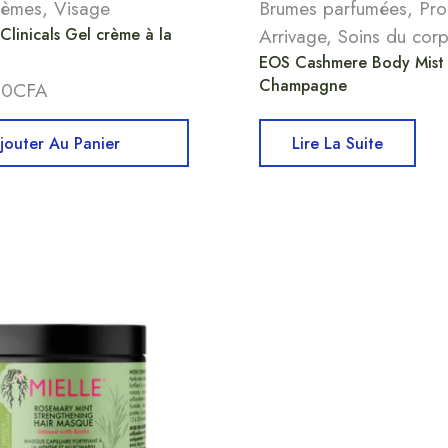
crèmes
,
Visage
Brumes parfumées
,
Pro
linicals Gel crème à la
Arrivage
,
Soins du cor
EOS Cashmere Body Mist 
Champagne
00
CFA
jouter Au Panier
Lire La Suite