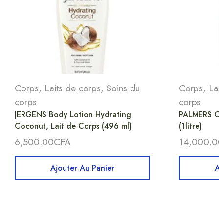
Corps
,
Laits de corps
,
Soins du
Corps
,
La
corps
corps
JERGENS Body Lotion Hydrating
PALMERS C
Coconut, Lait de Corps (496 ml)
(1litre)
6,500.00
CFA
14,000.0
Ajouter Au Panier
A