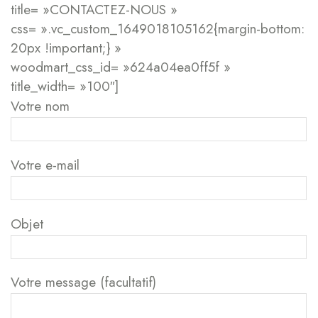
title= »CONTACTEZ-NOUS »
css= ».vc_custom_1649018105162{margin-bottom:
20px !important;} »
woodmart_css_id= »624a04ea0ff5f »
title_width= »100″]
Votre nom
Votre e-mail
Objet
Votre message (facultatif)