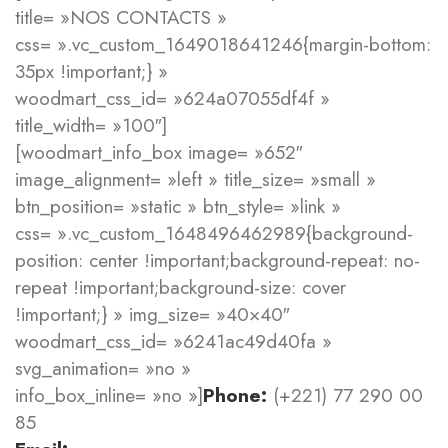
title= »NOS CONTACTS »
css= ».vc_custom_1649018641246{margin-bottom:
35px !important;} »
woodmart_css_id= »624a07055df4f »
title_width= »100″]
[woodmart_info_box image= »652″
image_alignment= »left » title_size= »small »
btn_position= »static » btn_style= »link »
css= ».vc_custom_1648496462989{background-
position: center !important;background-repeat: no-
repeat !important;background-size: cover
!important;} » img_size= »40×40″
woodmart_css_id= »6241ac49d40fa »
svg_animation= »no »
info_box_inline= »no »]
Phone:
(+221) 77 290 00
85