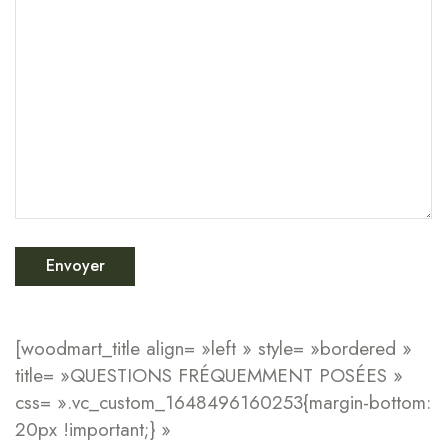
[woodmart_title align= »left » style= »bordered »
title= »QUESTIONS FRÉQUEMMENT POSÉES »
css= ».vc_custom_1648496160253{margin-bottom:
20px !important;} »