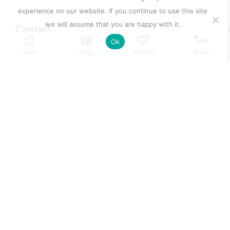
experience on our website. If you continue to use this site
we will assume that you are happy with it.
Contact
0
Ok
Home
Shop
Wishlist
More
Adresse
Contract Manufacturing
Terms & Condition
Career with us
Consumer enquiry
Copyright © 2026
Happydealsdakar
.