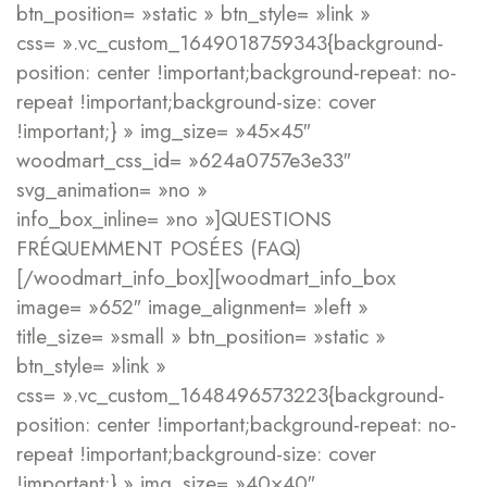
btn_position= »static » btn_style= »link »
css= ».vc_custom_1649018759343{background-
position: center !important;background-repeat: no-
repeat !important;background-size: cover
!important;} » img_size= »45×45″
woodmart_css_id= »624a0757e3e33″
svg_animation= »no »
info_box_inline= »no »]QUESTIONS
FRÉQUEMMENT POSÉES (FAQ)
[/woodmart_info_box][woodmart_info_box
image= »652″ image_alignment= »left »
title_size= »small » btn_position= »static »
btn_style= »link »
css= ».vc_custom_1648496573223{background-
position: center !important;background-repeat: no-
repeat !important;background-size: cover
!important;} » img_size= »40×40″