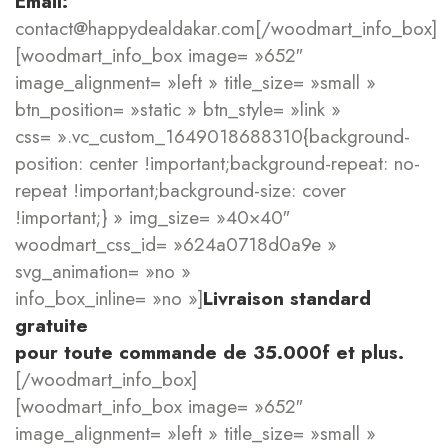
Email:
contact@happydealdakar.com[/woodmart_info_box]
[woodmart_info_box image= »652″
image_alignment= »left » title_size= »small »
btn_position= »static » btn_style= »link »
css= ».vc_custom_1649018688310{background-
position: center !important;background-repeat: no-
repeat !important;background-size: cover
!important;} » img_size= »40×40″
woodmart_css_id= »624a0718d0a9e »
svg_animation= »no »
info_box_inline= »no »]
Livraison standard
gratuite
pour toute commande de 35.000f et plus.
[/woodmart_info_box]
[woodmart_info_box image= »652″
image_alignment= »left » title_size= »small »