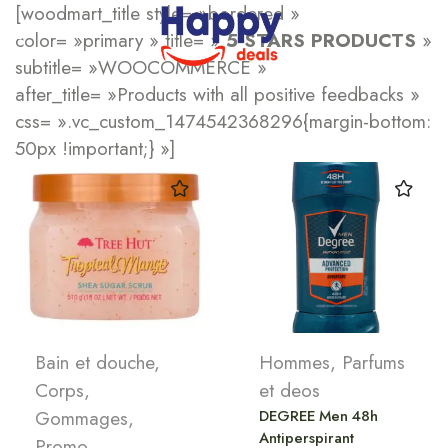
[woodmart_title style= »bordered »
color= »primary » title= »
5 STARS PRODUCTS
»
subtitle= »WOOCOMMERCE »
after_title= »Products with all positive feedbacks »
css= ».vc_custom_1474542368296{margin-bottom:
50px !important;} »]
Bain et douche
,
Hommes
,
Parfums
Corps
,
et deos
Gommages
,
DEGREE Men 48h
Antiperspirant
Promo