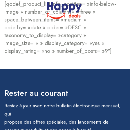
[qodef_product_list info_position= »info-below-
image » number_of_columns= »three »
space_between_items= »medium »
orderby= »date » order= »DESC »
taxonomy_to_display= »category »
image_size= » » display_category= »yes »
display_rating= »no » number_of_posts= »9″]
Rester au courant
Restez à jour avec notre bulletin électronique mensuel,
qui
propose des offres spéciales, des lancements de