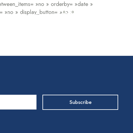
between_items= »no » orderby= »date »
= »no » display_button= »no »
0
0
My Cart
0.00
CFA
Sante
La maison