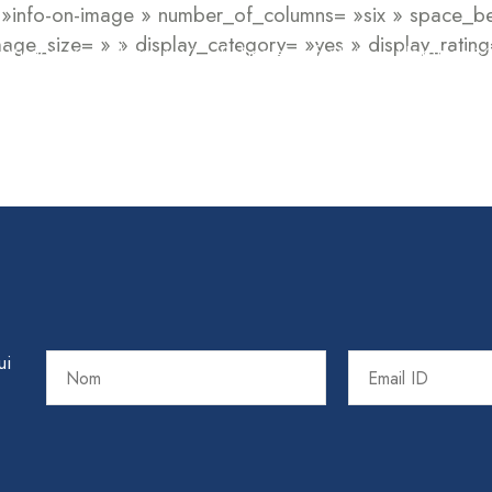
= »info-on-image » number_of_columns= »six » space_
ge_size= » » display_category= »yes » display_rating
Visage
Cheveux
Bebes et enfants
Hommes
ui