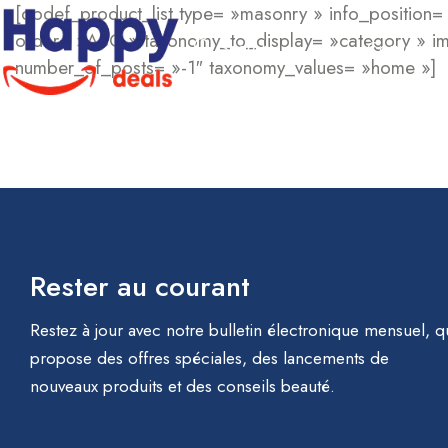
[qodef_product_list type= »masonry » info_position
order= »ASC » taxonomy_to_display= »category » ima
Corps
Search
number_of_posts= »-1″ taxonomy_values= »home »]
Rester au courant
Restez à jour avec notre bulletin électronique mensuel, q
propose des offres spéciales, des lancements de
nouveaux produits et des conseils beauté.