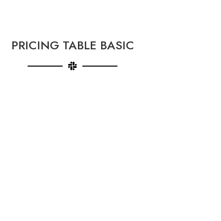
Visage
Cheveux
Bebes et enfants
Hommes
PRICING TABLE BASIC
PRICING TABLE COLOR