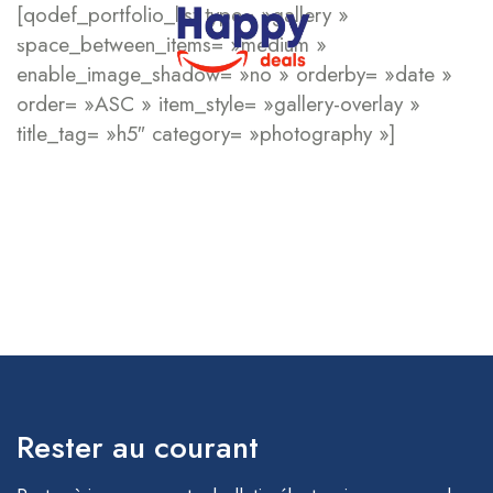
[qodef_portfolio_list type= »gallery »
space_between_items= »medium »
enable_image_shadow= »no » orderby= »date »
order= »ASC » item_style= »gallery-overlay »
title_tag= »h5″ category= »photography »]
Rester au courant