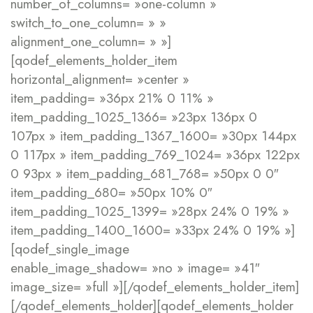
number_of_columns= »one-column »
switch_to_one_column= » »
alignment_one_column= » »]
[qodef_elements_holder_item
horizontal_alignment= »center »
item_padding= »36px 21% 0 11% »
item_padding_1025_1366= »23px 136px 0
107px » item_padding_1367_1600= »30px 144px
0 117px » item_padding_769_1024= »36px 122px
0 93px » item_padding_681_768= »50px 0 0″
item_padding_680= »50px 10% 0″
item_padding_1025_1399= »28px 24% 0 19% »
item_padding_1400_1600= »33px 24% 0 19% »]
[qodef_single_image
enable_image_shadow= »no » image= »41″
image_size= »full »][/qodef_elements_holder_item]
[/qodef_elements_holder][qodef_elements_holder