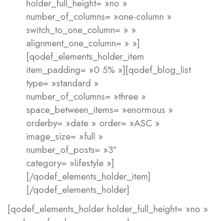
holder_full_height= »no »
number_of_columns= »one-column »
switch_to_one_column= » »
alignment_one_column= » »]
[qodef_elements_holder_item
item_padding= »0 5% »][qodef_blog_list
type= »standard »
number_of_columns= »three »
space_between_items= »enormous »
orderby= »date » order= »ASC »
image_size= »full »
number_of_posts= »3″
category= »lifestyle »]
[/qodef_elements_holder_item]
[/qodef_elements_holder]
[qodef_elements_holder holder_full_height= »no »