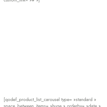
on sale now
[qodef_product_list_carousel type= »standard »
space_between_items= »huge » orderby= »date »