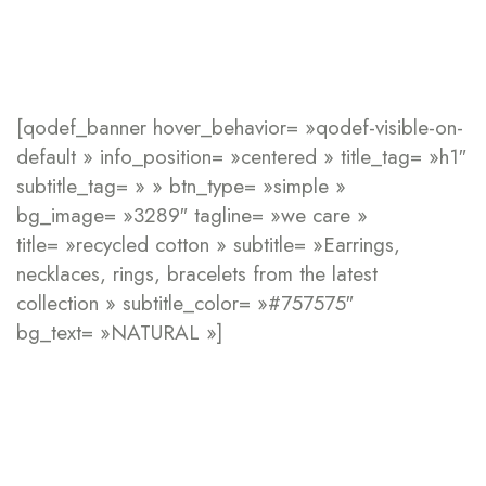
[qodef_banner hover_behavior= »qodef-visible-on-
default » info_position= »centered » title_tag= »h1″
subtitle_tag= » » btn_type= »simple »
bg_image= »3289″ tagline= »we care »
title= »recycled cotton » subtitle= »Earrings,
necklaces, rings, bracelets from the latest
collection » subtitle_color= »#757575″
bg_text= »NATURAL »]