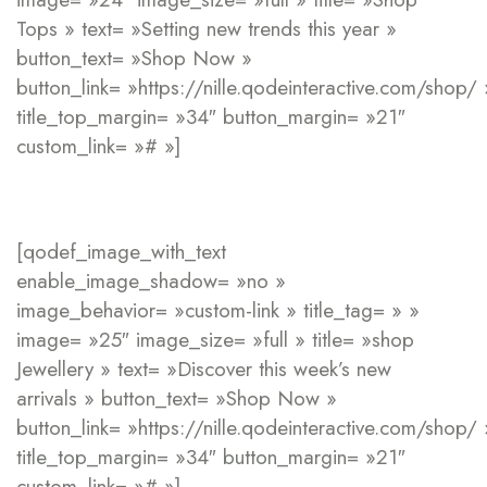
Tops » text= »Setting new trends this year »
button_text= »Shop Now »
button_link= »https://nille.qodeinteractive.com/shop/ 
title_top_margin= »34″ button_margin= »21″
custom_link= »# »]
[qodef_image_with_text
enable_image_shadow= »no »
image_behavior= »custom-link » title_tag= » »
image= »25″ image_size= »full » title= »shop
Jewellery » text= »Discover this week’s new
arrivals » button_text= »Shop Now »
button_link= »https://nille.qodeinteractive.com/shop/ 
title_top_margin= »34″ button_margin= »21″
custom_link= »# »]