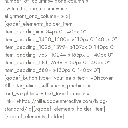
number_of_columns= »one-column »
switch_to_one_column= » »
alignment_one_column= » »]
[qodef_elements_holder_item
item_padding= »134px 0 140px 0″
item_padding_1400_1600= »110px 0 140px 0″
item_padding_1025_1399= »107px 0 140px 0″
item_padding_769_1024= »165px 0 140px 0″
item_padding_681_768= »150px 0 140px 0″
item_padding_680= »130px 0 140px 0″]
[qodef_button type= »outline » text= »Discover
All » target= »_self » icon_pack= » »
font_weight= » » text_transform= » »
link= »https://nille.qodeinteractive.com/blog-
standard/ »][/qodef_elements_holder_item]
[/qodef_elements_holder]