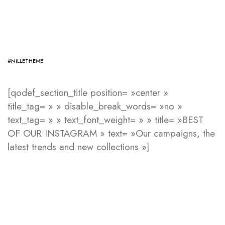
#NILLETHEME
[qodef_section_title position= »center »
title_tag= » » disable_break_words= »no »
text_tag= » » text_font_weight= » » title= »BEST
OF OUR INSTAGRAM » text= »Our campaigns, the
latest trends and new collections »]