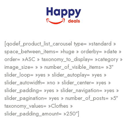
[qodef_product_list_carousel type= »standard »
space_between_items= »huge » orderby= »date »
order= »ASC » taxonomy_to_display= »category »
image_size= » » number_of_visible_items= »3″
slider_loop= »yes » slider_autoplay= »yes »
slider_autowidth= »no » slider_center= »yes »
slider_padding= »yes » slider_navigation= »yes »
slider_pagination= »yes » number_of_posts= »5″
taxonomy_values= »Clothes »
slider_padding_amount= »250″]