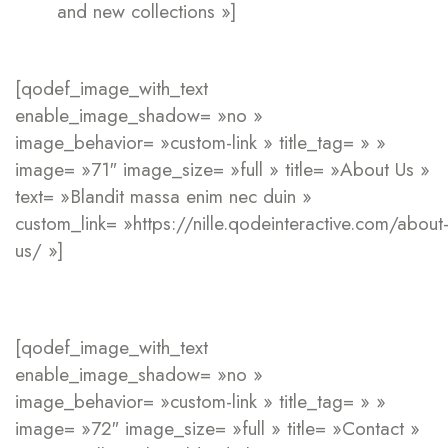
and new collections »]
[qodef_image_with_text
enable_image_shadow= »no »
image_behavior= »custom-link » title_tag= » »
image= »71″ image_size= »full » title= »About Us »
text= »Blandit massa enim nec duin »
custom_link= »https://nille.qodeinteractive.com/about
us/ »]
[qodef_image_with_text
enable_image_shadow= »no »
image_behavior= »custom-link » title_tag= » »
image= »72″ image_size= »full » title= »Contact »