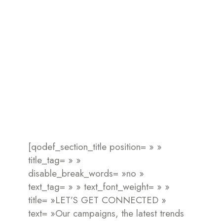
Free orders over $30 and free returns
[qodef_section_title position= » »
title_tag= » »
disable_break_words= »no »
text_tag= » » text_font_weight= » »
title= »LET’S GET CONNECTED »
text= »Our campaigns, the latest trends