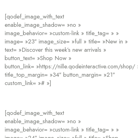
[qodef_image_with_text
enable_image_shadow= »no »
image_behavior= »custom-link » title_tag= » »
image= »23″ image_size= »full » title= »New in »
text= »Discover this week’s new arrivals »
button_text= »Shop Now »
button_link= »https://nille.qodeinteractive.com/shop/ 
title_top_margin= »34″ button_margin= »21″
custom_link= »# »]
[qodef_image_with_text
enable_image_shadow= »no »
image_behavior= »custom-link » title_tag= » »
image= »24″ image_size= »full » title= »Shop