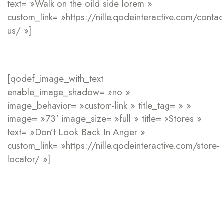
text= »Walk on the oild side lorem »
custom_link= »https://nille.qodeinteractive.com/contac
us/ »]
[qodef_image_with_text
enable_image_shadow= »no »
image_behavior= »custom-link » title_tag= » »
image= »73″ image_size= »full » title= »Stores »
text= »Don’t Look Back In Anger »
custom_link= »https://nille.qodeinteractive.com/store-
locator/ »]