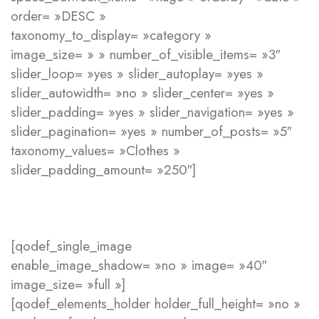
order= »DESC »
taxonomy_to_display= »category »
image_size= » » number_of_visible_items= »3″
slider_loop= »yes » slider_autoplay= »yes »
slider_autowidth= »no » slider_center= »yes »
slider_padding= »yes » slider_navigation= »yes »
slider_pagination= »yes » number_of_posts= »5″
taxonomy_values= »Clothes »
slider_padding_amount= »250″]
[qodef_single_image
enable_image_shadow= »no » image= »40″
image_size= »full »]
[qodef_elements_holder holder_full_height= »no »