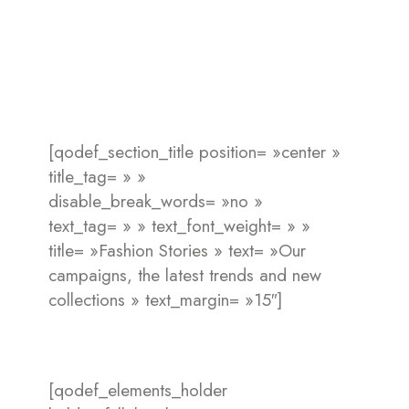
[qodef_section_title position= »center »
title_tag= » »
disable_break_words= »no »
text_tag= » » text_font_weight= » »
title= »Fashion Stories » text= »Our
campaigns, the latest trends and new
collections » text_margin= »15″]
[qodef_elements_holder