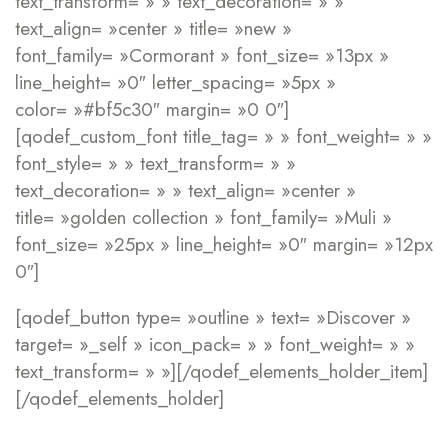
text_transform= » » text_decoration= » »
text_align= »center » title= »new »
font_family= »Cormorant » font_size= »13px »
line_height= »0″ letter_spacing= »5px »
color= »#bf5c30″ margin= »0 0″]
[qodef_custom_font title_tag= » » font_weight= » »
font_style= » » text_transform= » »
text_decoration= » » text_align= »center »
title= »golden collection » font_family= »Muli »
font_size= »25px » line_height= »0″ margin= »12px
0″]
[qodef_button type= »outline » text= »Discover »
target= »_self » icon_pack= » » font_weight= » »
text_transform= » »][/qodef_elements_holder_item]
[/qodef_elements_holder]