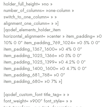
holder_full_height= »no »
number_of_columns= »one-column »
switch_to_one_column= » »
alignment_one_column= » »]
[qodef_elements_holder_item
horizontal_alignment= »center » item_padding= »0
10% 0 0″ item_padding_769_1024= »0 5% 0 0″
item_padding_1367_1600= »0 4% 0 0″
item_padding_1025_1366= »0 5% 0 0″
item_padding_1025_1399= »0 4.2% 0 0″
item_padding_1400_1600= »0 4.7% 0 0″
item_padding_681_768= »0 0″
item_padding_680= »0 7% »]
[qodef_custom_font title_tag= » »
font_weight= »900″ font_style= » »