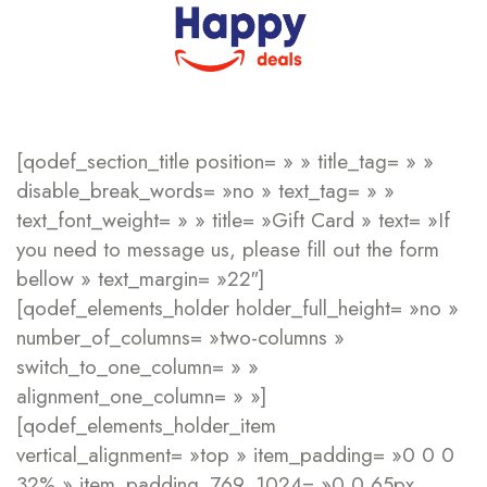
[qodef_section_title position= » » title_tag= » »
disable_break_words= »no » text_tag= » »
text_font_weight= » » title= »Gift Card » text= »If
you need to message us, please fill out the form
bellow » text_margin= »22″]
[qodef_elements_holder holder_full_height= »no »
number_of_columns= »two-columns »
switch_to_one_column= » »
alignment_one_column= » »]
[qodef_elements_holder_item
vertical_alignment= »top » item_padding= »0 0 0
32% » item_padding_769_1024= »0 0 65px