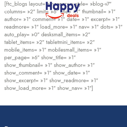
[ftc_blogs layout= »masonry » style= »blog-v7″
columns= »2″ limit= »6″ title= »1″ thumbnail= »1″
author= »1″ comment= »1″ date= »1″ excerpt= »1″
readmore= »1″ load_more= »1″ nav= »1″ dots= »1″
auto_play= »0″ desksmall_items= »2″
tablet_items= »2″ tabletmini_items= »2″
mobile_items= »1″ mobilesmall_items= »1″
per_page= »6″ show_title= »1″
show_thumbnail= »1″ show_author= »1″
show_comment= »1″ show_date= »1″
show_excerpt= »1″ show_readmore= »1″
show_load_more= »1″ show_nav= »1″]