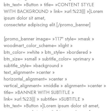
btn_text= »Button » title= »CONTENT STYLE
WITH BACKGROUND » link= »url:%23||| »]Lorem
ipsum dolor sit amet,
consectetur adipiscing elit.[/promo_banner]
[promo_banner image= »117″ style= »mask »
woodmart_color_scheme= »light »
btn_color= »white » btn_style= »bordered »
btn_size= »small » subtitle_color= »primary »
subtitle_style= »background »
text_alignment= »center »
horizontal_alignment= »center »
vertical_alignment= »middle » alignment= »center »
title= »BANNER WITH SUBTITLE »
link= »url:%23||| » subtitle= »SUBTITLE »
btn_text= »Button »]Lorem ipsum dolor sit amet,