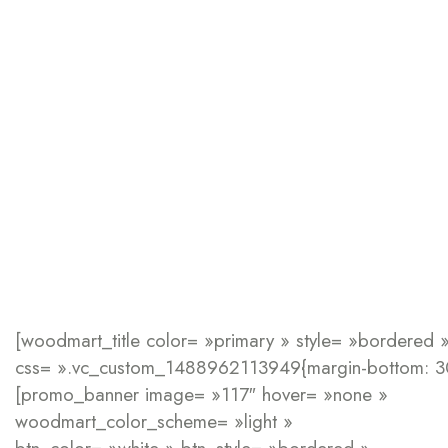
[woodmart_title color= »primary » style= »bordered » 
css= ».vc_custom_1488962113949{margin-bottom: 30p
[promo_banner image= »117″ hover= »none »
woodmart_color_scheme= »light »