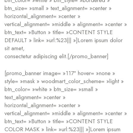
btn_color= »white » btn_style= »bordered »
btn_size= »small » text_alignment= »center »
horizontal_alignment= »center »
vertical_alignment= »middle » alignment= »center »
btn_text= »Button » title= »CONTENT STYLE
DEFAULT » link= »url:%23||| »]Lorem ipsum dolor
sit amet,
consectetur adipiscing elit.[/promo_banner]
[promo_banner image= »117″ hover= »none »
style= »mask » woodmart_color_scheme= »light »
btn_color= »white » btn_size= »small »
text_alignment= »center »
horizontal_alignment= »center »
vertical_alignment= »middle » alignment= »center »
btn_text= »Button » title= »CONTENT STYLE
COLOR MASK » link= »url:%23||| »]Lorem ipsum