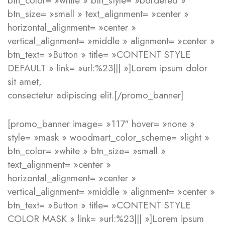
btn_color= »white » btn_style= »bordered »
btn_size= »small » text_alignment= »center »
horizontal_alignment= »center »
vertical_alignment= »middle » alignment= »center »
btn_text= »Button » title= »CONTENT STYLE
DEFAULT » link= »url:%23||| »]Lorem ipsum dolor
sit amet,
consectetur adipiscing elit.[/promo_banner]
[promo_banner image= »117″ hover= »none »
style= »mask » woodmart_color_scheme= »light »
btn_color= »white » btn_size= »small »
text_alignment= »center »
horizontal_alignment= »center »
vertical_alignment= »middle » alignment= »center »
btn_text= »Button » title= »CONTENT STYLE
COLOR MASK » link= »url:%23||| »]Lorem ipsum