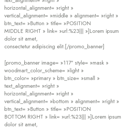
text_alignment= »right »
horizontal_alignment= »right »
vertical_alignment= »middle » alignment= »right »
btn_text= »Button » title= »POSITION
MIDDLE RIGHT » link= »url:%23||| »]Lorem ipsum
dolor sit amet,
consectetur adipiscing elit.[/promo_banner]
[promo_banner image= »117″ style= »mask »
woodmart_color_scheme= »light »
btn_color= »primary » btn_size= »small »
text_alignment= »right »
horizontal_alignment= »right »
vertical_alignment= »bottom » alignment= »right »
btn_text= »Button » title= »POSITION
BOTTOM RIGHT » link= »url:%23||| »]Lorem ipsum
dolor sit amet,