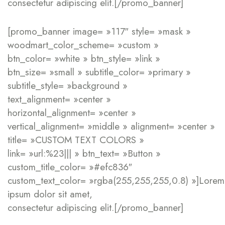
consectetur adipiscing elit.[/promo_banner]
[promo_banner image= »117″ style= »mask »
woodmart_color_scheme= »custom »
btn_color= »white » btn_style= »link »
btn_size= »small » subtitle_color= »primary »
subtitle_style= »background »
text_alignment= »center »
horizontal_alignment= »center »
vertical_alignment= »middle » alignment= »center »
title= »CUSTOM TEXT COLORS »
link= »url:%23||| » btn_text= »Button »
custom_title_color= »#efc836″
custom_text_color= »rgba(255,255,255,0.8) »]Lorem
ipsum dolor sit amet,
consectetur adipiscing elit.[/promo_banner]