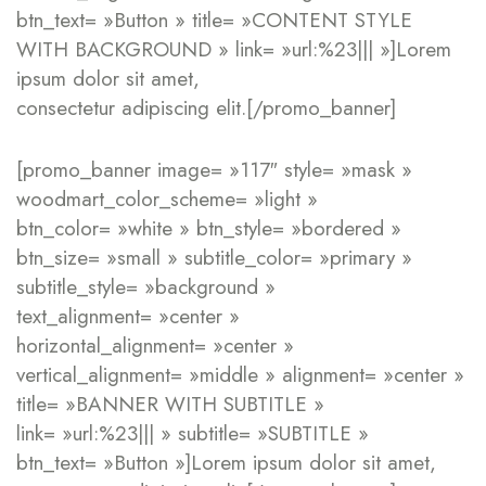
btn_text= »Button » title= »CONTENT STYLE
WITH BACKGROUND » link= »url:%23||| »]Lorem
ipsum dolor sit amet,
consectetur adipiscing elit.[/promo_banner]
[promo_banner image= »117″ style= »mask »
woodmart_color_scheme= »light »
btn_color= »white » btn_style= »bordered »
btn_size= »small » subtitle_color= »primary »
subtitle_style= »background »
text_alignment= »center »
horizontal_alignment= »center »
vertical_alignment= »middle » alignment= »center »
title= »BANNER WITH SUBTITLE »
link= »url:%23||| » subtitle= »SUBTITLE »
btn_text= »Button »]Lorem ipsum dolor sit amet,