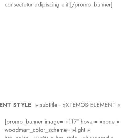
consectetur adipiscing elit.[/promo_banner]
ENT STYLE
» subtitle= »XTEMOS ELEMENT »
[promo_banner image= »117″ hover= »none »
woodmart_color_scheme= »light »