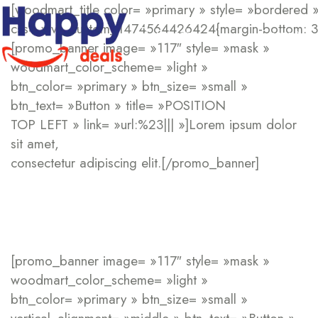
[woodmart_title color= »primary » style= »bordered » 
css= ».vc_custom_1474564426424{margin-bottom: 30p
Corps
Search
[promo_banner image= »117″ style= »mask »
woodmart_color_scheme= »light »
btn_color= »primary » btn_size= »small »
btn_text= »Button » title= »POSITION
TOP LEFT » link= »url:%23||| »]Lorem ipsum dolor
sit amet,
consectetur adipiscing elit.[/promo_banner]
[promo_banner image= »117″ style= »mask »
woodmart_color_scheme= »light »
btn_color= »primary » btn_size= »small »