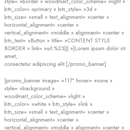
style= »border » woodmart_color_scheme= »light »
btn_color= »primary » btn_style= »3d »
btn_size= »small » text_alignment= »center »
horizontal_alignment= »center »
vertical_alignment= »middle » alignment= »center »
btn_text= »Button » title= »CONTENT STYLE
BORDER » link= »url:%23||| »]Lorem ipsum dolor sit
amet,
consectetur adipiscing elit.[/promo_banner]
[promo_banner image= »117″ hover= »none »
style= »background »
woodmart_color_scheme= »light »
btn_color= »white » btn_style= »link »
btn_size= »small » text_alignment= »center »
horizontal_alignment= »center »
vertical_alignment= »middle » alignment= »center »