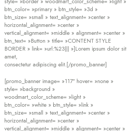
style= »border » woodmart_color_scheme= »light »
btn_color= »primary » btn_style= »3d »
btn_size= »small » text_alignment= »center »
horizontal_alignment= »center »
vertical_alignment= »middle » alignment= »center »
btn_text= »Button » title= »CONTENT STYLE
BORDER » link= »url:%23||| »]Lorem ipsum dolor sit
amet,
consectetur adipiscing elit.[/promo_banner]
[promo_banner image= »117″ hover= »none »
style= »background »
woodmart_color_scheme= »light »
btn_color= »white » btn_style= »link »
btn_size= »small » text_alignment= »center »
horizontal_alignment= »center »
vertical_alignment= »middle » alignment= »center »