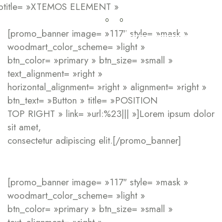
btitle= »XTEMOS ELEMENT »
0
0
My Cart
0.00
CFA
Sante
La maison
[promo_banner image= »117″ style= »mask »
woodmart_color_scheme= »light »
btn_color= »primary » btn_size= »small »
text_alignment= »right »
horizontal_alignment= »right » alignment= »right »
btn_text= »Button » title= »POSITION
TOP RIGHT » link= »url:%23||| »]Lorem ipsum dolor
sit amet,
consectetur adipiscing elit.[/promo_banner]
[promo_banner image= »117″ style= »mask »
woodmart_color_scheme= »light »
btn_color= »primary » btn_size= »small »