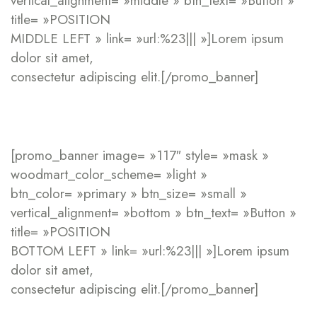
vertical_alignment= »middle » btn_text= »Button »
title= »POSITION
MIDDLE LEFT » link= »url:%23||| »]Lorem ipsum
dolor sit amet,
consectetur adipiscing elit.[/promo_banner]
[promo_banner image= »117″ style= »mask »
woodmart_color_scheme= »light »
btn_color= »primary » btn_size= »small »
vertical_alignment= »bottom » btn_text= »Button »
title= »POSITION
BOTTOM LEFT » link= »url:%23||| »]Lorem ipsum
dolor sit amet,
consectetur adipiscing elit.[/promo_banner]