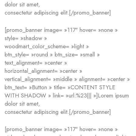
dolor sit amet,
consectetur adipiscing elit.[/promo_banner]
[promo_banner image= »117″ hover= »none »
style= »shadow »
woodmart_color_scheme= »light »
btn_style= »round » btn_size= »small »
text_alignment= »center »
horizontal_alignment= »center »
vertical_alignment= »middle » alignment= »center »
btn_text= »Button » title= »CONTENT STYLE
WITH SHADOW » link= »url:%23||| »]Lorem ipsum
dolor sit amet,
consectetur adipiscing elit.[/promo_banner]
[promo_banner image= »117″ hover= »none »