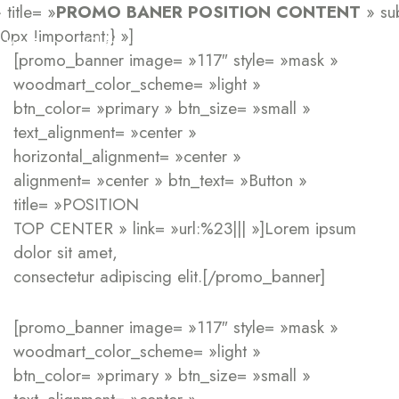
title= »
PROMO BANER POSITION CONTENT
» su
x !important;} »]
Visage
Cheveux
Bebes et enfants
Hommes
[promo_banner image= »117″ style= »mask »
woodmart_color_scheme= »light »
btn_color= »primary » btn_size= »small »
text_alignment= »center »
horizontal_alignment= »center »
alignment= »center » btn_text= »Button »
title= »POSITION
TOP CENTER » link= »url:%23||| »]Lorem ipsum
dolor sit amet,
consectetur adipiscing elit.[/promo_banner]
[promo_banner image= »117″ style= »mask »
woodmart_color_scheme= »light »
btn_color= »primary » btn_size= »small »