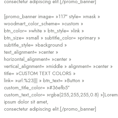
consectetur adipiscing elit.[/promo_banner]
[promo_banner image= »117″ style= »mask »
woodmart_color_scheme= »custom »
btn_color= »white » btn_style= »link »
btn_size= »small » subtitle_color= »primary »
subtitle_style= »background »
text_alignment= »center »
horizontal_alignment= »center »
vertical_alignment= »middle » alignment= »center »
title= »CUSTOM TEXT COLORS »
link= »url:%23||| » btn_text= »Button »
custom_title_color= »#36efb5″
custom_text_color= »rgba(255,255,255,0.8) »]Lorem
ipsum dolor sit amet,
consectetur adipiscing elit.[/promo_banner]