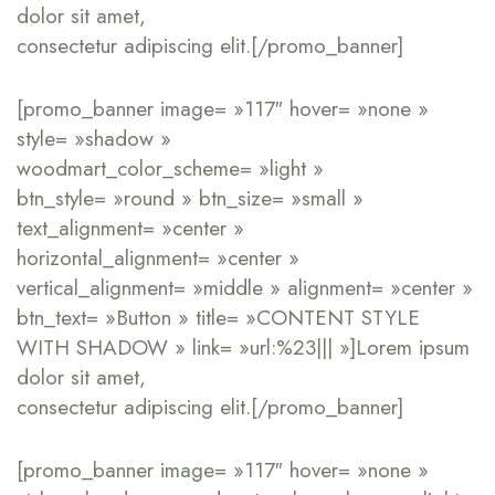
dolor sit amet,
consectetur adipiscing elit.[/promo_banner]
[promo_banner image= »117″ hover= »none »
style= »shadow »
woodmart_color_scheme= »light »
btn_style= »round » btn_size= »small »
text_alignment= »center »
horizontal_alignment= »center »
vertical_alignment= »middle » alignment= »center »
btn_text= »Button » title= »CONTENT STYLE
WITH SHADOW » link= »url:%23||| »]Lorem ipsum
dolor sit amet,
consectetur adipiscing elit.[/promo_banner]
[promo_banner image= »117″ hover= »none »