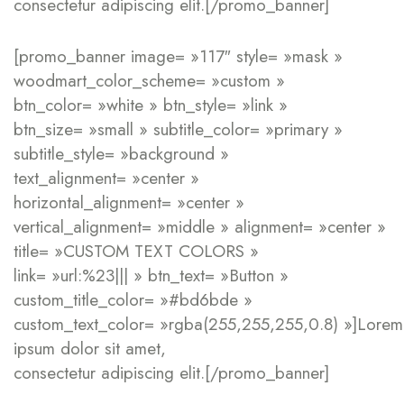
consectetur adipiscing elit.[/promo_banner]
[promo_banner image= »117″ style= »mask »
woodmart_color_scheme= »custom »
btn_color= »white » btn_style= »link »
btn_size= »small » subtitle_color= »primary »
subtitle_style= »background »
text_alignment= »center »
horizontal_alignment= »center »
vertical_alignment= »middle » alignment= »center »
title= »CUSTOM TEXT COLORS »
link= »url:%23||| » btn_text= »Button »
custom_title_color= »#bd6bde »
custom_text_color= »rgba(255,255,255,0.8) »]Lorem
ipsum dolor sit amet,
consectetur adipiscing elit.[/promo_banner]