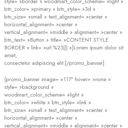
style= »border » woodmart_color_scheme= »light »
btn_color= »primary » btn_style= »3d »
btn_size= »small » text_alignment= »center »
horizontal_alignment= »center »
vertical_alignment= »middle » alignment= »center »
btn_text= »Button » title= »CONTENT STYLE
BORDER » link= »url:%23||| »]Lorem ipsum dolor sit
amet,
consectetur adipiscing elit.[/promo_banner]
[promo_banner image= »117″ hover= »none »
style= »background »
woodmart_color_scheme= »light »
btn_color= »white » btn_style= »link »
btn_size= »small » text_alignment= »center »
horizontal_alignment= »center »
vertical_alignment= »middle » alignment= »center »