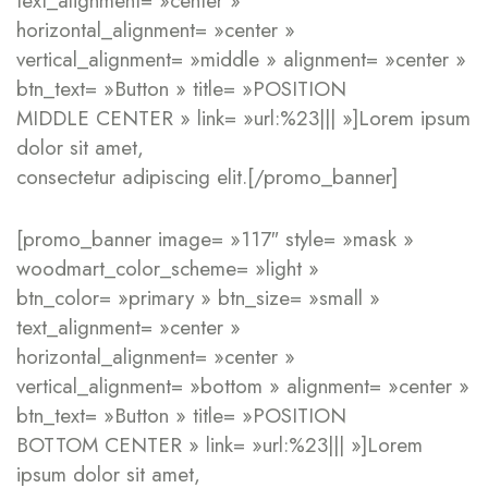
text_alignment= »center »
horizontal_alignment= »center »
vertical_alignment= »middle » alignment= »center »
btn_text= »Button » title= »POSITION
MIDDLE CENTER » link= »url:%23||| »]Lorem ipsum
dolor sit amet,
consectetur adipiscing elit.[/promo_banner]
[promo_banner image= »117″ style= »mask »
woodmart_color_scheme= »light »
btn_color= »primary » btn_size= »small »
text_alignment= »center »
horizontal_alignment= »center »
vertical_alignment= »bottom » alignment= »center »
btn_text= »Button » title= »POSITION
BOTTOM CENTER » link= »url:%23||| »]Lorem
ipsum dolor sit amet,