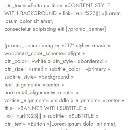
btn_text= »Button » title= »CONTENT STYLE
WITH BACKGROUND » link= »url:%23||| »]Lorem
ipsum dolor sit amet,
consectetur adipiscing elit.[/promo_banner]
[promo_banner image= »117″ style= »mask »
woodmart_color_scheme= »light »
btn_color= »white » btn_style= »bordered »
btn_size= »small » subtitle_color= »primary »
subtitle_style= »background »
text_alignment= »center »
horizontal_alignment= »center »
vertical_alignment= »middle » alignment= »center »
title= »BANNER WITH SUBTITLE »
link= »url:%23||| » subtitle= »SUBTITLE »
btn_text= »Button »]Lorem ipsum dolor sit amet,