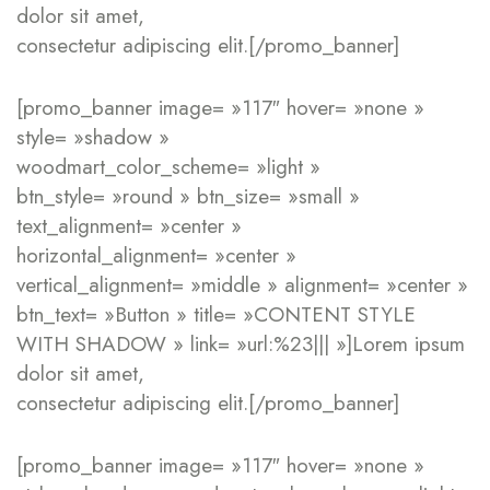
dolor sit amet,
consectetur adipiscing elit.[/promo_banner]
[promo_banner image= »117″ hover= »none »
style= »shadow »
woodmart_color_scheme= »light »
btn_style= »round » btn_size= »small »
text_alignment= »center »
horizontal_alignment= »center »
vertical_alignment= »middle » alignment= »center »
btn_text= »Button » title= »CONTENT STYLE
WITH SHADOW » link= »url:%23||| »]Lorem ipsum
dolor sit amet,
consectetur adipiscing elit.[/promo_banner]
[promo_banner image= »117″ hover= »none »