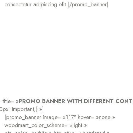
consectetur adipiscing elit.[/promo_banner]
title= »
PROMO BANNER WITH DIFFERENT CONT
x !important;} »]
[promo_banner image= »117″ hover= »none »
woodmart_color_scheme= »light »