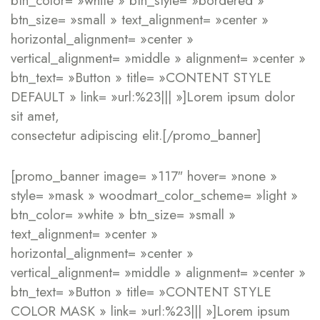
btn_color= »white » btn_style= »bordered »
btn_size= »small » text_alignment= »center »
horizontal_alignment= »center »
vertical_alignment= »middle » alignment= »center »
btn_text= »Button » title= »CONTENT STYLE
DEFAULT » link= »url:%23||| »]Lorem ipsum dolor
sit amet,
consectetur adipiscing elit.[/promo_banner]
[promo_banner image= »117″ hover= »none »
style= »mask » woodmart_color_scheme= »light »
btn_color= »white » btn_size= »small »
text_alignment= »center »
horizontal_alignment= »center »
vertical_alignment= »middle » alignment= »center »
btn_text= »Button » title= »CONTENT STYLE
COLOR MASK » link= »url:%23||| »]Lorem ipsum