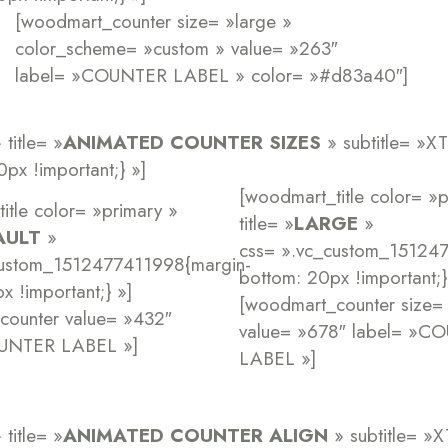
[woodmart_counter size= »large »
color_scheme= »custom » value= »263″
label= »COUNTER LABEL » color= »#d83a40″]
title= »
ANIMATED COUNTER SIZES
» subtitle= »
x !important;} »]
[woodmart_title color= »p
itle color= »primary »
title= »
LARGE
»
AULT
»
css= ».vc_custom_15124
custom_1512477411998{margin-
bottom: 20px !important;}
x !important;} »]
[woodmart_counter size= 
counter value= »432″
value= »678″ label= »C
OUNTER LABEL »]
LABEL »]
title= »
ANIMATED COUNTER ALIGN
» subtitle= 