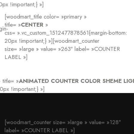
x !important;} »]
[woodmart_title color= »primary »
title= »
CENTER
»
in-
css= ».vc_custom_1512477878561{margin-bottom:
20px !important;} »][woodmart_counter
size= »large » value= »263″ label= »COUNTER
LABEL »]
title= »
ANIMATED COUNTER COLOR SHEME LIG
x !important;} »]
[woodmart_counter size= »large » value= »128″
label= »COUNTER LABEL »]