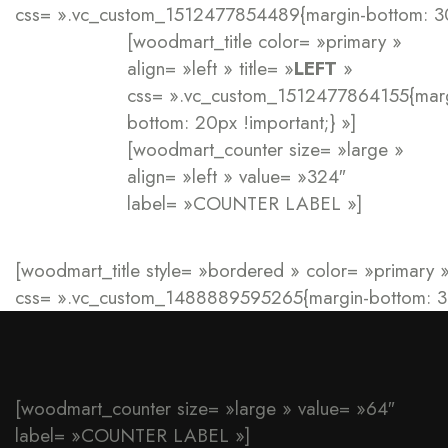
css= ».vc_custom_1512477854489{margin-bottom: 30p
[woodmart_title color= »primary »
align= »left » title= »
LEFT
»
css= ».vc_custom_1512477864155{marg
bottom: 20px !important;} »]
[woodmart_counter size= »large »
align= »left » value= »324″
label= »COUNTER LABEL »]
[woodmart_title style= »bordered » color= »primary » 
css= ».vc_custom_1488889595265{margin-bottom: 30p
[woodmart_counter size= »large » value= »64″
label= »COUNTER LABEL »]