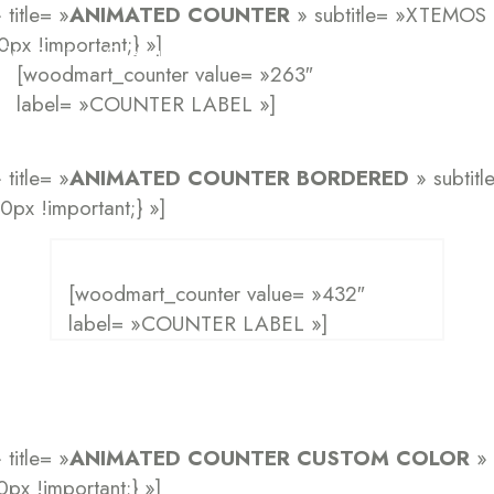
title= »
ANIMATED COUNTER
» subtitle= »XTEMO
x !important;} »]
Visage
Cheveux
Bebes et enfants
Hommes
[woodmart_counter value= »263″
label= »COUNTER LABEL »]
title= »
ANIMATED COUNTER BORDERED
» subti
x !important;} »]
[woodmart_counter value= »432″
label= »COUNTER LABEL »]
title= »
ANIMATED COUNTER CUSTOM COLOR
» 
x !important;} »]