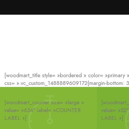
[woodmart_title style= »bordered » color= »primary » 
css= ».vc_custom_1488889609172{margin-bottom: 30p
[woodmart_counter size= »large »
[woodmart_c
value= »634″ label= »COUNTER
value= »52
LABEL »]
LABEL »]