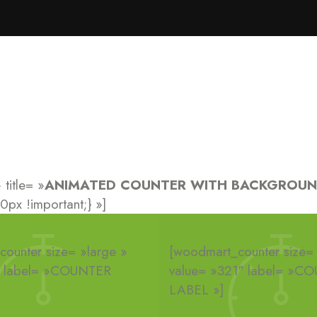
title= »
ANIMATED COUNTER WITH BACKGROUN
x !important;} »]
ounter size= »large »
[woodmart_counter size= 
″ label= »COUNTER
value= »321″ label= »C
LABEL »]