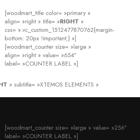
[woodmart_title color= »primary »
align= »right » title= »
RIGHT
»
css= ».vc_custom_1512477870762{margin-
bottom: 20px !important;} »]
[woodmart_counter size= »large »
align= »right » value= »654″
label= »COUNTER LABEL »]
HT
» subtitle= »XTEMOS ELEMENTS »
[woodmart_counter size= »large » value= »256″
label= »COUNTER LABEL »]