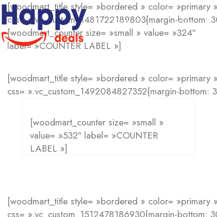
[woodmart_title style= »bordered » color= »primary » 
css= ».vc_custom_1481722189803{margin-bottom: 30p
Corps
Search
[woodmart_counter size= »small » value= »324″
label= »COUNTER LABEL »]
[woodmart_title style= »bordered » color= »primary » 
css= ».vc_custom_1492084827352{margin-bottom: 30p
[woodmart_counter size= »small »
value= »532″ label= »COUNTER
LABEL »]
[woodmart_title style= »bordered » color= »primary » 
css= ».vc_custom_1512478186930{margin-bottom: 30p