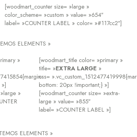
[woodmart_counter size= »large »
color_scheme= »custom » value= »654″
label= »COUNTER LABEL » color= »#117cc2″]
XTEMOS ELEMENTS »
rimary »
[woodmart_title color= »primary »
title= »
EXTRA LARGE
»
77415854{margin-
css= ».vc_custom_1512477419998{mar
 »]
bottom: 20px !important;} »]
»large »
[woodmart_counter size= »extra-
OUNTER
large » value= »855″
label= »COUNTER LABEL »]
»XTEMOS ELEMENTS »