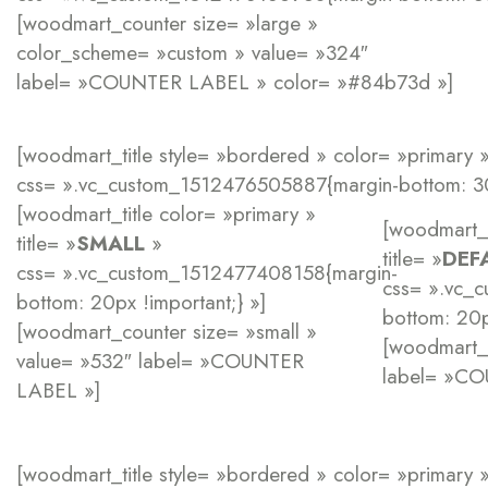
[woodmart_counter size= »large »
color_scheme= »custom » value= »324″
label= »COUNTER LABEL » color= »#84b73d »]
[woodmart_title style= »bordered » color= »primary » 
css= ».vc_custom_1512476505887{margin-bottom: 30p
[woodmart_title color= »primary »
[woodmart_t
title= »
SMALL
»
title= »
DEF
css= ».vc_custom_1512477408158{margin-
css= ».vc_
bottom: 20px !important;} »]
bottom: 20p
[woodmart_counter size= »small »
[woodmart_
value= »532″ label= »COUNTER
label= »C
LABEL »]
[woodmart_title style= »bordered » color= »primary » 