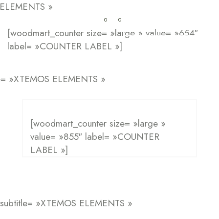
S ELEMENTS »
0
0
My Cart
0.00
CFA
Sante
La maison
[woodmart_counter size= »large » value= »654″
label= »COUNTER LABEL »]
tle= »XTEMOS ELEMENTS »
[woodmart_counter size= »large »
value= »855″ label= »COUNTER
LABEL »]
subtitle= »XTEMOS ELEMENTS »