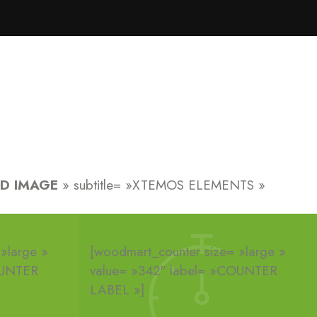
D IMAGE
» subtitle= »XTEMOS ELEMENTS »
»large »
[woodmart_counter size= »large »
OUNTER
value= »342″ label= »COUNTER
LABEL »]