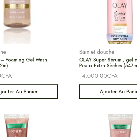
che
Bain et douche
– Foaming Gel Wash
OLAY Super Sérum , gel 
32m)
Peaux Extra Sèches (547m
0
CFA
14,000.00
CFA
jouter Au Panier
Ajouter Au Pani