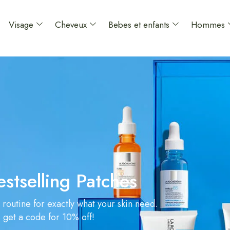
Visage
Cheveux
Bebes et enfants
Hommes
estselling Patches
 routine for exactly what your skin need.
s get a code for 10% off!