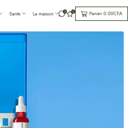
0
0
Panier
0.00
CFA
Sante
La maison