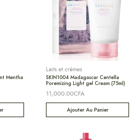
Laits et crèmes
int Mentha
SKIN1004 Madagascar Centella
Poremizing Light gel Cream (75ml)
11,000.00
CFA
er
Ajouter Au Panier