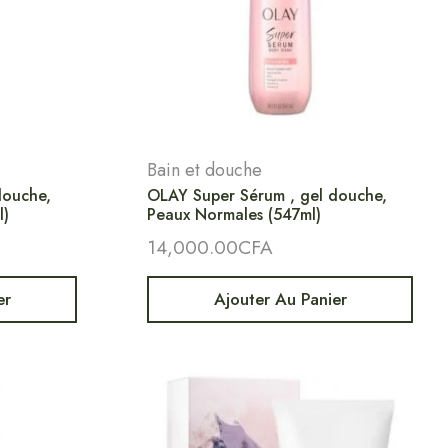
Bain et douche
douche,
OLAY Super Sérum , gel douche,
l)
Peaux Normales (547ml)
14,000.00
CFA
er
Ajouter Au Panier