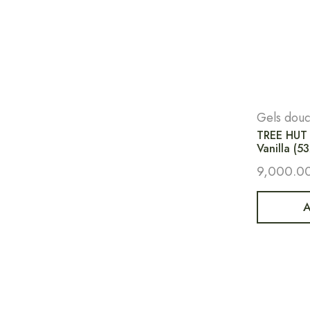
Gels dou
TREE HUT 
Vanilla (5
9,000.0
A