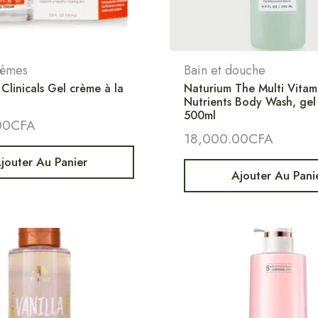
crèmes
Bain et douche
linicals Gel crème à la
Naturium The Multi Vitam
C
Nutrients Body Wash, ge
500ml
00
CFA
18,000.00
CFA
jouter Au Panier
Ajouter Au Pani