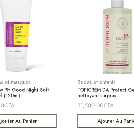
 et masques
Bebes et enfants
w PH Good Night Soft
TOPICREM DA Protect Ge
l (120ml)
nettoyant surgras
00
CFA
11,500.00
CFA
jouter Au Panier
Ajouter Au Pani